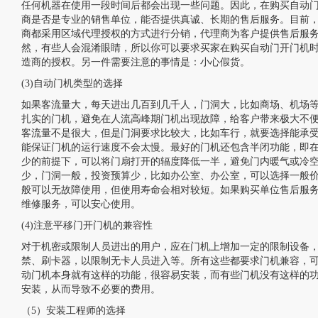
任何机器在使用一段时间后都会出现一些问题。因此，在购买自动
商是否是专业的销售单位，能否提供真诚、长期的售后服务。目前
商都采用区域代理授权的方式进行分销，代理商为客户提供售后服
然，有些人会混淆眼睛，所以你可以要求买家在购买自动门开门机
造商的授权。另一件需要注意的事情是：小心假货。
(3)自动门机类型的选择
如果客流量大，每天进出几百到几千人，门洞大，比如商场、机场
扎实的门机，避免在人流高峰期门机出现故障，给客户带来极大不
客流量不是很大，但是门洞要求比较大，比如车行，就要选择能承
能保证门机的运行速度不会太慢。最好的门机还包含半闭功能，即
少的前提下，可以将门扇打开的辐度降低一半，避免门内暖气或冷
少，门洞一般，投资预算少，比如办公室、办公室，可以选择一般
般可以无故障使用，但使用寿命会相对较短。如果购买单位售后服
维修服务，可以安心使用。
(4)注意平移门开门机的兼容性
对于机密或限制人员进出的用户，应在门机上增加一定的限制设备
禁、刷卡器，以限制无卡人员进入等。所有这些都要求门机兼容，
动门机本身就有这样的功能，很容易安装，而有些门机没有这样的
安装，从而导致不必要的费用。
（5）安装工程师的选择