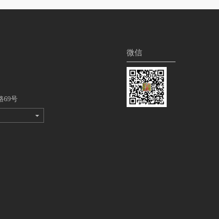
微信
69号