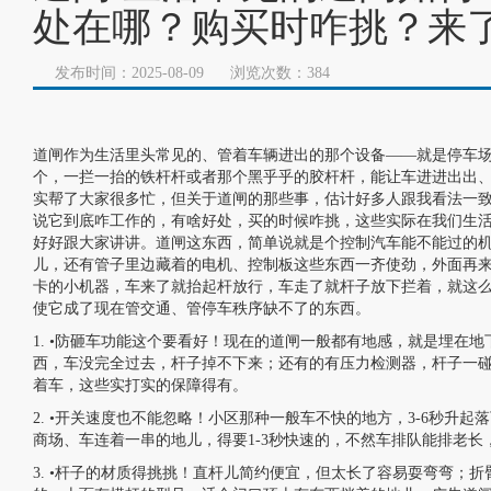
处在哪？购买时咋挑？来
发布时间：2025-08-09
浏览次数：384
道闸作为生活里头常见的、管着车辆进出的那个设备——就是停车
个，一拦一抬的铁杆杆或者那个黑乎乎的胶杆杆，能让车进进出出
实帮了大家很多忙，但关于道闸的那些事，估计好多人跟我看法一
说它到底咋工作的，有啥好处，买的时候咋挑，这些实际在我们生
好好跟大家讲讲。道闸这东西，简单说就是个控制汽车能不能过的
儿，还有管子里边藏着的电机、控制板这些东西一齐使劲，外面再
卡的小机器，车来了就抬起杆放行，车走了就杆子放下拦着，就这
使它成了现在管交通、管停车秩序缺不了的东西。
1. •防砸车功能这个要看好！现在的道闸一般都有地感，就是埋在
西，车没完全过去，杆子掉不下来；还有的有压力检测器，杆子一
着车，这些实打实的保障得有。
2. •开关速度也不能忽略！小区那种一般车不快的地方，3-6秒升
商场、车连着一串的地儿，得要1-3秒快速的，不然车排队能排老长
3. •杆子的材质得挑挑！直杆儿简约便宜，但太长了容易耍弯弯；