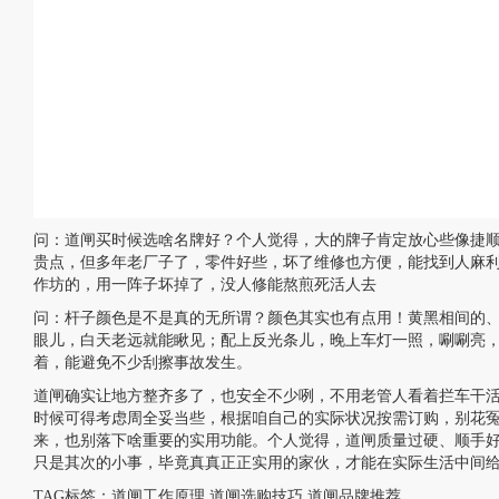
问：道闸买时候选啥名牌好？个人觉得，大的牌子肯定放心些像捷
贵点，但多年老厂子了，零件好些，坏了维修也方便，能找到人麻
作坊的，用一阵子坏掉了，没人修能熬煎死活人去
问：杆子颜色是不是真的无所谓？颜色其实也有点用！黄黑相间的
眼儿，白天老远就能瞅见；配上反光条儿，晚上车灯一照，唰唰亮
着，能避免不少刮擦事故发生。
道闸确实让地方整齐多了，也安全不少咧，不用老管人看着拦车干
时候可得考虑周全妥当些，根据咱自己的实际状况按需订购，别花
来，也别落下啥重要的实用功能。个人觉得，道闸质量过硬、顺手
只是其次的小事，毕竟真真正正实用的家伙，才能在实际生活中间
TAG标签：
道闸工作原理
道闸选购技巧
道闸品牌推荐