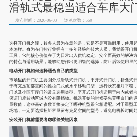
滑轨式最稳当适合车库大
发布时间：2026-06-03
浏览次数：560
选择
开门机
之际，较多人最为在意的是，它是不是可靠耐用，使用
本怎样。身为在门控行业拥有十多年经验的技术人员，我觉得
开门
工具，它的核心价值在于为日常出入供给稳定、安全而高效的解决
的特点与适用场景，能够助您作出更明智的选择，防止后续使用里
电动开门机如何选择适合自己的类型
市场里的开门机主要划分成滑轨式开门机，平开式开门机，折叠式
于有充足顶部空间的推拉门式或水平移动门型，运行状态相对平稳
门以及小区车库门的常见选用类型。平开式开门机适用于向内或者
保证门扇转动区域内没有阻挡物。挑选开始的时候要先弄明白门的
量数值，这些基础参数直接决定了哪种机型跟它相适配。对于重型
场地，一定要选择扭矩容量留有充足空间的型号，避免电机长时间
安装开门机前需要考虑哪些关键因素