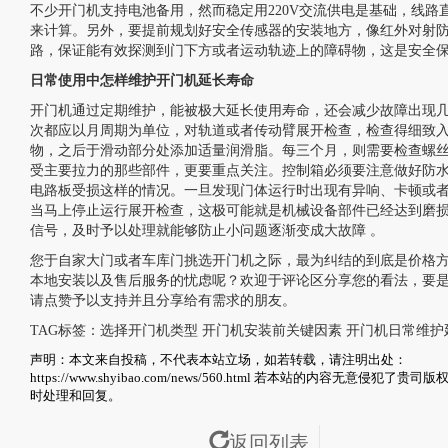
不少开门机支持电池备用，然而稳定用220V交流供电是基础，线路
来计算。另外，要提前规划好安全传感器的安装地方，像红外对射
路，保证能有效探测到门下方或者运动轨迹上的障碍物，这是安全
日常使用中怎样维护开门机延长寿命
开门机通过定期维护，能被极大延长使用寿命，还会减少故障出现
次都应以月周期为单位，对轨道或者传动臂展开检查，检查得细致
物，之后于滑动部分处添加适量润滑脂。每三个月，则需要检查螺
受主要拉力的那些部件，更要重点关注。控制箱必须要注意做好防
电路板受损这样的情况。一旦发现门体运行时出现有异响、卡顿或
当马上停止运行展开检查，这极可能就是机械设备部件已经达到磨
信号，及时予以处理就能够防止小问题逐渐变成大故障 。
您于自家大门或者车库门挑选开门机之际，最为纠结的到底是价格
本地安装以及售后服务的忧虑呢？欢迎于评论区分享您的看法，要
请点赞予以支持并且分享给有需求的朋友。
TAG标签：
选择开门机类型
开门机安装前关键因素
开门机日常维护
声明：本文来自投稿，不代表本站立场，如若转载，请注明出处：
https://www.shyibao.com/news/560.html
若本站的内容无意侵犯了贵司版权
时处理和回复。
返回列表